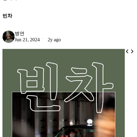
빈차
병연
Jun 21, 2024
2y ago