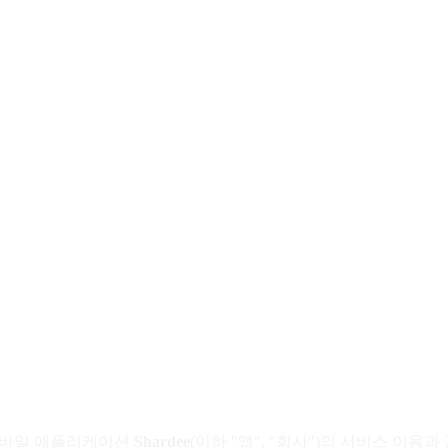
 모바일 애플리케이션
Shardee
(이하 "앱", "회사")의 서비스 이용