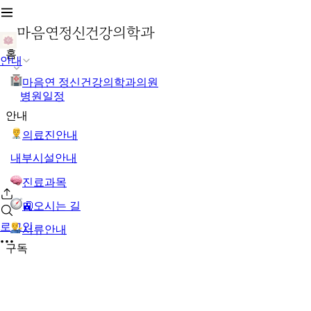
홈
안내
마음연 정신건강의학과의원
병원일정
안내
의료진안내
내부시설안내
진료과목
🚉오시는 길
로그인
서류안내
구독