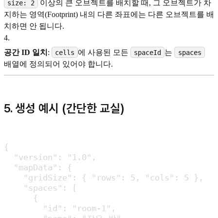
이상의 큰 오브젝트를 배치할 때, 그 오브젝트가 차
size: 2
지하는 영역(Footprint) 내의 다른 좌표에는 다른 오브젝트를 배
치하면 안 됩니다.
4
.
공간 ID 일치
:
에 사용된 모든
는
cells
spaceId
spaces
배열에 정의되어 있어야 합니다.
5. 생성 예시 (간단한 교실)
{

  "version": "1.0",

  "mapData": {

    "gridSize": { "rows": 5, "cols": 5 },

    "spaces": [

      {

        "id": "room-1",
