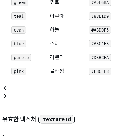
민트
green
#A5E6BA
아쿠아
teal
#88E1D9
하늘
cyan
#A8DDF5
소라
blue
#A3C4F3
라벤더
purple
#D6BCFA
블라썸
pink
#FBCFE8
유효한 텍스처 (
)
textureId
•