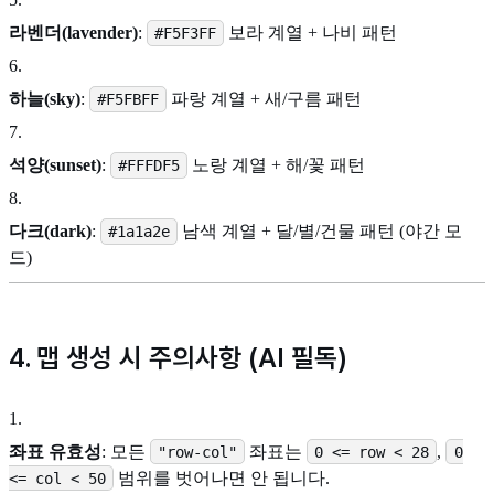
라벤더(lavender)
:
보라 계열 + 나비 패턴
#F5F3FF
6
.
하늘(sky)
:
파랑 계열 + 새/구름 패턴
#F5FBFF
7
.
석양(sunset)
:
노랑 계열 + 해/꽃 패턴
#FFFDF5
8
.
다크(dark)
:
남색 계열 + 달/별/건물 패턴 (야간 모
#1a1a2e
드)
4. 맵 생성 시 주의사항 (AI 필독)
1
.
좌표 유효성
: 모든
좌표는
,
"row-col"
0 <= row < 28
0
범위를 벗어나면 안 됩니다.
<= col < 50