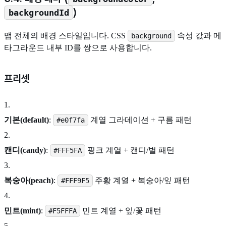
)
backgroundId
맵 전체의 배경 스타일입니다. CSS
속성 값과 메
background
타그라운드 내부 ID를 쌍으로 사용합니다.
프리셋
1
.
기본(default)
:
계열 그라데이션 + 구름 패턴
#e0f7fa
2
.
캔디(candy)
:
핑크 계열 + 캔디/별 패턴
#FFF5FA
3
.
복숭아(peach)
:
주황 계열 + 복숭아/잎 패턴
#FFF9F5
4
.
민트(mint)
:
민트 계열 + 잎/꽃 패턴
#F5FFFA
5
.