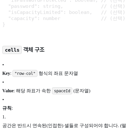
  "isPasswordProtected": boolean, // (선
  "password": string,             // (선택)
  "isCapacityLimited": boolean,   // (선택
  "capacity": number              // (선택)
}
객체 구조
cells
•
Key
:
형식의 좌표 문자열
"row-col"
•
Value
: 해당 좌표가 속한
(문자열)
spaceId
•
규칙
:
1
.
공간은 반드시 연속된(인접한) 셀들로 구성되어야 합니다. (떨