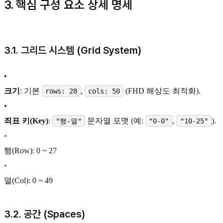
3. 핵심 구성 요소 상세 명세
3.1. 그리드 시스템 (Grid System)
•
크기
: 기본
,
(FHD 해상도 최적화).
rows: 28
cols: 50
•
죄표 키(Key)
:
문자열 포맷 (예:
,
).
"행-열"
"0-0"
"10-25"
◦
행(Row): 0 ~ 27
◦
열(Col): 0 ~ 49
3.2. 공간 (Spaces)