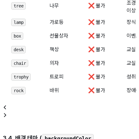
조경 
나무
❌ 불가
tree
이상 
가로등
❌ 불가
장식
lamp
선물상자
❌ 불가
이벤트
box
책상
❌ 불가
교실 
desk
의자
❌ 불가
교실 
chair
트로피
❌ 불가
성취 
trophy
바위
❌ 불가
장애
rock
3.4. 배경 테마 (
,
backgroundColor