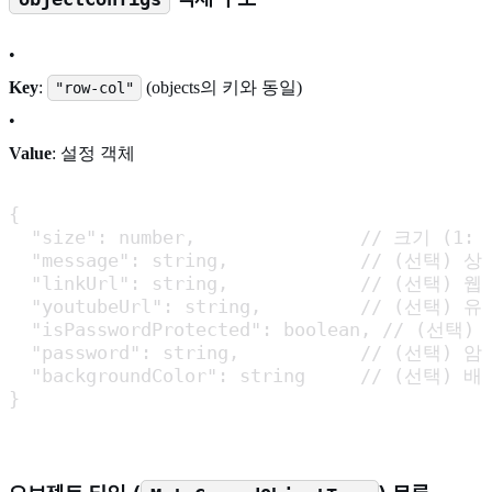
•
Key
:
(objects의 키와 동일)
"row-col"
•
Value
: 설정 객체
{

  "size": number,               // 크기 (1: 1
  "message": string,            // (선택
  "linkUrl": string,            // (선택) 웹 
  "youtubeUrl": string,         // (선택)
  "isPasswordProtected": boolean, // (선
  "password": string,           // (선택) 암호
  "backgroundColor": string     // (선택) 배
}