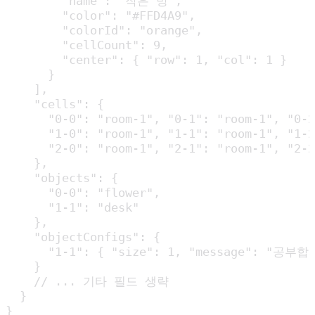
        "name": "작은 방",

        "color": "#FFD4A9",

        "colorId": "orange",

        "cellCount": 9,

        "center": { "row": 1, "col": 1 }

      }

    ],

    "cells": {

      "0-0": "room-1", "0-1": "room-1", "0-2
      "1-0": "room-1", "1-1": "room-1", "1-2
      "2-0": "room-1", "2-1": "room-1", "2-2
    },

    "objects": {

      "0-0": "flower",

      "1-1": "desk"

    },

    "objectConfigs": {

      "1-1": { "size": 1, "message": "공부합
    }

    // ... 기타 필드 생략

  }

}