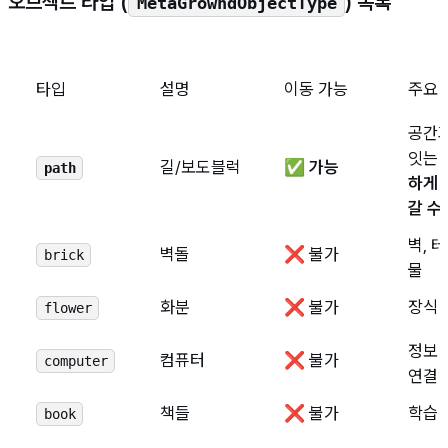
오브젝트 타입 (
) 목록
MetaGrowndObjectType
타입
설명
이동 가능
주요 
공간
잇는 
길/보도블럭
✅
가능
path
하게 
갈 수
벽, 
벽돌
❌ 불가
brick
물
화분
❌ 불가
장식
flower
정보 
컴퓨터
❌ 불가
computer
연결
책들
❌ 불가
학습 
book