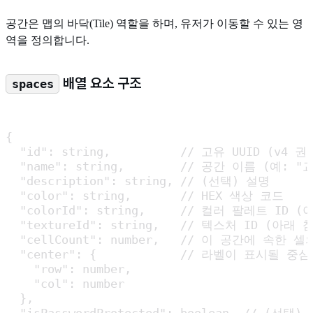
공간은 맵의 바닥(Tile) 역할을 하며, 유저가 이동할 수 있는 영
역을 정의합니다.
배열 요소 구조
spaces
{

  "id": string,          // 고유 UUID (v4 권장
  "name": string,        // 공간 이름 (예: "
  "description": string, // (선택) 설명

  "color": string,       // HEX 색상 코드

  "colorId": string,     // 컬러 팔레트 ID (
  "textureId": string,   // 텍스처 ID (아래 참
  "cellCount": number,   // 이 공간에 속한 셀
  "center": {            // 라벨이 표시될 중심
    "row": number,

    "col": number

  },
