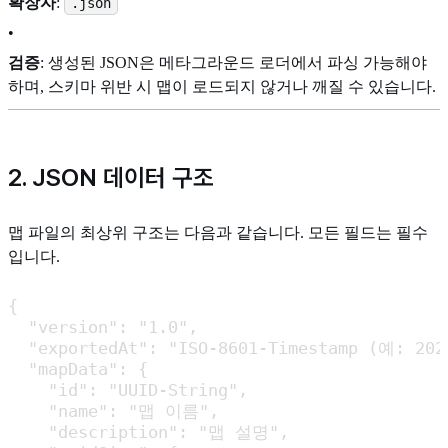
확장자
:
.json
•
검증
: 생성된 JSON은 메타그라운드 로더에서 파싱 가능해야
하며, 스키마 위반 시 맵이 로드되지 않거나 깨질 수 있습니다.
2. JSON 데이터 구조
맵 파일의 최상위 구조는 다음과 같습니다. 모든 필드는 필수
입니다.
{

  "version": "1.0",

  "exportedAt": "ISO-8601-Timestamp (예: 2024
  "mapData": {

    "id": "UUID-String",

    "name": "맵 이름",

    "description": "맵 설명",
