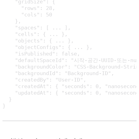
    "gridSize": {

      "rows": 28,

      "cols": 50

    },

    "spaces": [ ... ],

    "cells": { ... },

    "objects": { ... },

    "objectConfigs": { ... },

    "isPublished": false,

    "defaultSpaceId": "시작-공간-UUID-또는-null
    "backgroundColor": "CSS-Background-Strin
    "backgroundId": "Background-ID",

    "createdBy": "User-ID",

    "createdAt": { "seconds": 0, "nanosecond
    "updatedAt": { "seconds": 0, "nanosecond
  }

}