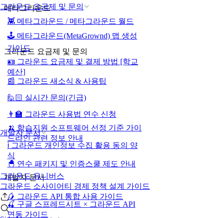
그라운드 요금제 및 문의
메타그라운드
👾 메타그라운드 / 메타그라운드 월드
🕹️ 메타그라운드(MetaGrownd) 맵 생성
가이드
그라운드 요금제 및 문의
🪪 그라운드 요금제 및 결제 방법 [학교
예산]
📰 그라운드 새소식 & 사용팁
🙋🏻 실시간 문의(긴급)
👨‍🏫 그라운드 사용법 연수 신청
🍌 학습지원 소프트웨어 선정 기준 가이
개발자 문서
드라인 관련 정보 안내
ℹ️ 그라운드 개인정보 수집 활용 동의 양
식
🐣 연수 패키지 및 인증스쿨 제도 안내
그라운드 유니버스
개발자 문서
그라운드 소사이어티 경제 정책 설계 가이드
🥭 그라운드 API 통합 사용 가이드
🍒 구글 스프레드시트 × 그라운드 API
연동 가이드