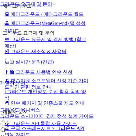
그라운드 요금제 및 문의
메타그라운드
👾 메타그라운드 / 메타그라운드 월드
🕹️ 메타그라운드(MetaGrownd) 맵 생성
가이드
그라운드 요금제 및 문의
🪪 그라운드 요금제 및 결제 방법 [학교
예산]
📰 그라운드 새소식 & 사용팁
🙋🏻 실시간 문의(긴급)
👨‍🏫 그라운드 사용법 연수 신청
🍌 학습지원 소프트웨어 선정 기준 가이
개발자 문서
드라인 관련 정보 안내
ℹ️ 그라운드 개인정보 수집 활용 동의 양
식
🐣 연수 패키지 및 인증스쿨 제도 안내
그라운드 유니버스
개발자 문서
그라운드 소사이어티 경제 정책 설계 가이드
🥭 그라운드 API 통합 사용 가이드
🍒 구글 스프레드시트 × 그라운드 API
연동 가이드