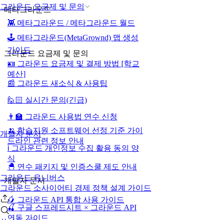
그라운드 요금제 및 문의
메타그라운드
👾 메타그라운드 / 메타그라운드 월드
🕹️ 메타그라운드(MetaGrownd) 맵 생성
가이드
그라운드 요금제 및 문의
🪪 그라운드 요금제 및 결제 방법 [학교
예산]
📰 그라운드 새소식 & 사용팁
🙋🏻 실시간 문의(긴급)
👨‍🏫 그라운드 사용법 연수 신청
🍌 학습지원 소프트웨어 선정 기준 가이
개발자 문서
드라인 관련 정보 안내
ℹ️ 그라운드 개인정보 수집 활용 동의 양
식
🐣 연수 패키지 및 인증스쿨 제도 안내
그라운드 유니버스
개발자 문서
그라운드 소사이어티 경제 정책 설계 가이드
🥭 그라운드 API 통합 사용 가이드
🍒 구글 스프레드시트 × 그라운드 API
연동 가이드