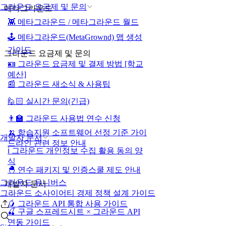
그라운드 요금제 및 문의
메타그라운드
👾 메타그라운드 / 메타그라운드 월드
🕹️ 메타그라운드(MetaGrownd) 맵 생성
가이드
그라운드 요금제 및 문의
🪪 그라운드 요금제 및 결제 방법 [학교
예산]
📰 그라운드 새소식 & 사용팁
🙋🏻 실시간 문의(긴급)
👨‍🏫 그라운드 사용법 연수 신청
🍌 학습지원 소프트웨어 선정 기준 가이
개발자 문서
드라인 관련 정보 안내
ℹ️ 그라운드 개인정보 수집 활용 동의 양
식
🐣 연수 패키지 및 인증스쿨 제도 안내
그라운드 유니버스
개발자 문서
그라운드 소사이어티 경제 정책 설계 가이드
🥭 그라운드 API 통합 사용 가이드
🍒 구글 스프레드시트 × 그라운드 API
연동 가이드