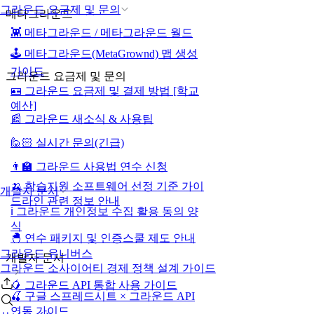
그라운드 요금제 및 문의
메타그라운드
👾 메타그라운드 / 메타그라운드 월드
🕹️ 메타그라운드(MetaGrownd) 맵 생성
가이드
그라운드 요금제 및 문의
🪪 그라운드 요금제 및 결제 방법 [학교
예산]
📰 그라운드 새소식 & 사용팁
🙋🏻 실시간 문의(긴급)
👨‍🏫 그라운드 사용법 연수 신청
🍌 학습지원 소프트웨어 선정 기준 가이
개발자 문서
드라인 관련 정보 안내
ℹ️ 그라운드 개인정보 수집 활용 동의 양
식
🐣 연수 패키지 및 인증스쿨 제도 안내
그라운드 유니버스
개발자 문서
그라운드 소사이어티 경제 정책 설계 가이드
🥭 그라운드 API 통합 사용 가이드
🍒 구글 스프레드시트 × 그라운드 API
연동 가이드