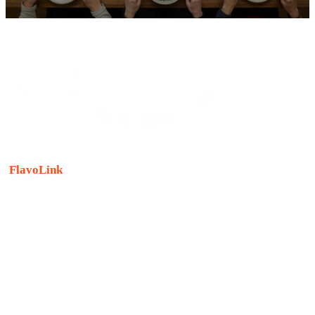
FlavoLink
là một thương hiệu vật liệu sáng tạo có khả năng
tái tạo hương vị nguyên bản của nguyên liệu thô mà không
cần sử dụng nguyên liệu thô.
Với ý nghĩa “kết nối hương vị và mùi thơm”, Nongshim bắt
đầu bằng “
hương vị
” - từ mà hãng làm tốt nhất , và kết nối
nó với
niềm vui của cuộc sống
.