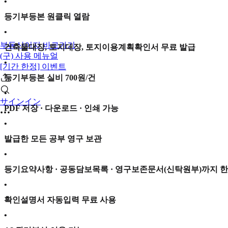
•
등기부등본 원클릭 열람
•
부동산이지 바로가기
건축물대장, 토지대장, 토지이용계획확인서 무료 발급
(구) 사용 메뉴얼
•
[기간 한정] 이벤트
등기부등본 실비 700원/건
•
サインイン
PDF 저장 · 다운로드 · 인쇄 가능
•
발급한 모든 공부 영구 보관
•
등기요약사항 · 공동담보목록 · 영구보존문서(신탁원부)까지 한
•
확인설명서 자동입력 무료 사용
•