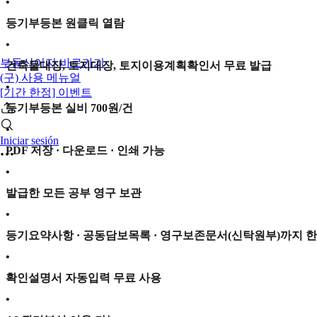
•
등기부등본 원클릭 열람
•
부동산이지 바로가기
건축물대장, 토지대장, 토지이용계획확인서 무료 발급
(구) 사용 메뉴얼
•
[기간 한정] 이벤트
등기부등본 실비 700원/건
•
Iniciar sesión
PDF 저장 · 다운로드 · 인쇄 가능
•
발급한 모든 공부 영구 보관
•
등기요약사항 · 공동담보목록 · 영구보존문서(신탁원부)까지 한
•
확인설명서 자동입력 무료 사용
•