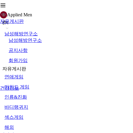
Applied Men
자유게시판
होम
남성해방연구소
남성해방연구소
공지사항
회원가입
자유게시판
연애게임
마인드 게임
건강정보
인류&진화
바디랭귀지
섹스게임
해외