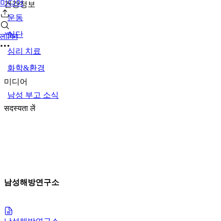
미디어
건강정보
운동
식단
लॉगिन
심리 치료
화학&환경
미디어
남성 부고 소식
सदस्यता लें
남성해방연구소