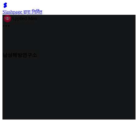
Slashpage द्वारा निर्मित
Applied Men
남성해방연구소