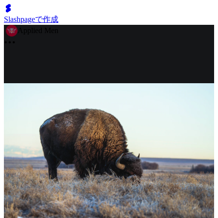
Slashpageで作成
Applied Men