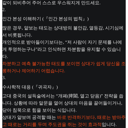
같이 되비추어 주어 스스로 우스워지게 만드세요.
2
.
인간 본성 이해하기 (『인간 본성의 법칙』)
많은 경우, 얕보는 태도는 상대방의 불안감, 열등감, 시기심에
서 비롯됩니다.
개인적으로 받아들이기보다는, “저 사람이 자기 문제를 나에
게 투영하는구나”라고 인식하면 차분함을 유지할 수 있습니
다.
차분하고 예측 불가능한 태도를 보이면 상대가 쉽게 당신을 조
롱하거나 제어하기 어렵습니다.
3
.
수사학적 대응 (『귀곡자』)
고대 중국의 설득술에서는 “개폐(捭闔, 열고 닫음)” 전략을 씁
니다. 상황에 따라 말문을 열어 상대의 마음을 끌어들이거나,
닫아 침묵으로 힘을 보이는 식입니다.
상대가 얕보며 공격할 때는
바로 반격하기보다, 때로는 받아주
고 때로는 거리를 두며 주도권을 쥐는 것이 효과적
입니다.