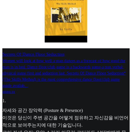
Secrets Of Dance Floor Seduction
Women will look at how well a man dances as a forecast of how good the
man is in bed. Dance floor/club game is a backwards game-a non verbal,
physical game first and seduction last. Secrets Of Dance Floor Seduction*
(The Skills Method) is the most comprehensive dance floor/club game
guide availab...
amzn.to
1
.
자세와 공간 장악력 (Posture & Presence)
이것은 당신이 주변 공간을 어떻게 점유하고 자신감을 비언어
적으로 보여주는지에 대한 기술입니다.