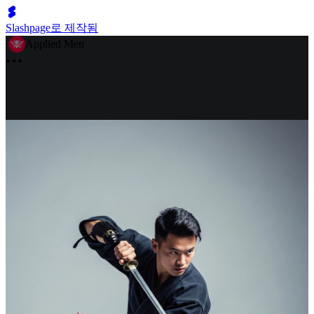
Slashpage로 제작됨
Applied Men