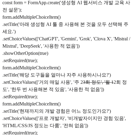
const form = FormApp.create('생성형 AI 웹서비스 개발 교육 사
전 설문');
form.addMultipleChoiceItem()
.setTitle('아래 생성형 AI 툴 중 사용해 본 것을 모두 선택해 주
세요.')
.setChoiceValues(['ChatGPT', 'Gemini', 'Grok', 'Clova X', 'Mistral /
Mixtral', 'DeepSeek', '사용한 적 없음'])
.showOtherOption(true)
.setRequired(true);
form.addMultipleChoiceItem()
.setTitle('해당 도구들을 얼마나 자주 사용하시나요?')
.setChoiceValues(['거의 매일 사용', '주 2
3회 정도', '월 1
2회 정
도', '한두 번 사용해본 적 있음', '사용한 적 없음'])
.setRequired(true);
form.addMultipleChoiceItem()
.setTitle('현재까지의 개발 경험은 어느 정도인가요?')
.setChoiceValues(['프로 개발자', '비개발자이지만 경험 있음',
'HTML/CSS/JS 정도는 다룸', '전혀 없음'])
.setRequired(true);