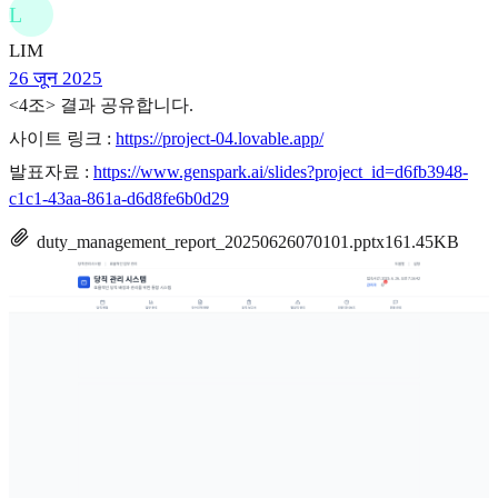
L
LIM
26 जून 2025
<4조> 결과 공유합니다.
사이트 링크 :
https://project-04.lovable.app/
발표자료 :
https://www.genspark.ai/slides?project_id=d6fb3948-
c1c1-43aa-861a-d6d8fe6b0d29
duty_management_report_20250626070101.pptx
161.45KB