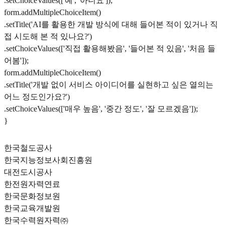
.setChoiceValues(['예', '아니요']);
form.addMultipleChoiceItem()
.setTitle('AI를 활용한 개발 방식에 대해 들어본 적이 있거나 직
접 시도해 본 적 있나요?')
.setChoiceValues(['직접 활용해봤음', '들어본 적 있음', '처음 들
어봄']);
form.addMultipleChoiceItem()
.setTitle('개발 없이 서비스 아이디어를 실현하고 싶은 열의는
어느 정도인가요?')
.setChoiceValues(['매우 높음', '중간 정도', '잘 모르겠음']);
}
한국철도공사
한국지능정보사회진흥원
대전도시공사
한전원자력연료
한국문화정보원
한국교육개발원
한국수력원자력㈜