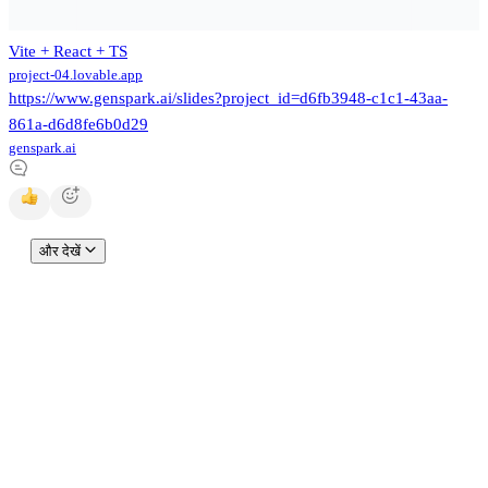
Vite + React + TS
project-04.lovable.app
https://www.genspark.ai/slides?project_id=d6fb3948-c1c1-43aa-
861a-d6d8fe6b0d29
genspark.ai
और देखें