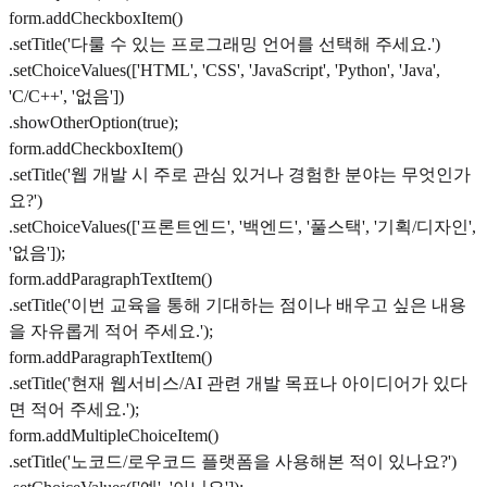
form.addCheckboxItem()
.setTitle('다룰 수 있는 프로그래밍 언어를 선택해 주세요.')
.setChoiceValues(['HTML', 'CSS', 'JavaScript', 'Python', 'Java',
'C/C++', '없음'])
.showOtherOption(true);
form.addCheckboxItem()
.setTitle('웹 개발 시 주로 관심 있거나 경험한 분야는 무엇인가
요?')
.setChoiceValues(['프론트엔드', '백엔드', '풀스택', '기획/디자인',
'없음']);
form.addParagraphTextItem()
.setTitle('이번 교육을 통해 기대하는 점이나 배우고 싶은 내용
을 자유롭게 적어 주세요.');
form.addParagraphTextItem()
.setTitle('현재 웹서비스/AI 관련 개발 목표나 아이디어가 있다
면 적어 주세요.');
form.addMultipleChoiceItem()
.setTitle('노코드/로우코드 플랫폼을 사용해본 적이 있나요?')