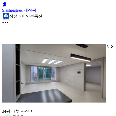
Slashpage로 제작됨
삼성래미안부동산
34평 내부 사진