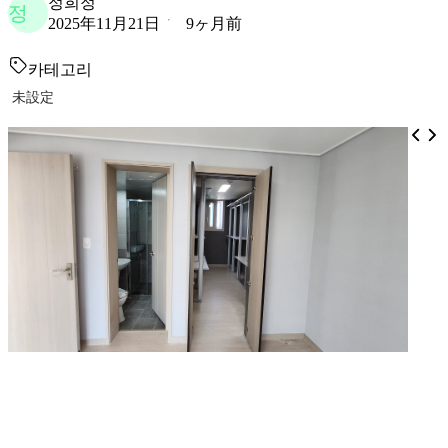
정희정
정
2025年11月21日
9ヶ月前
카테고리
未設定