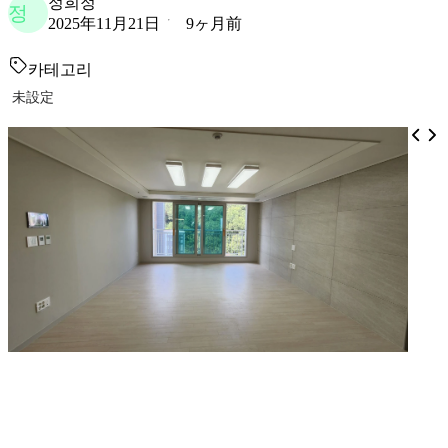
정희정
정
2025年11月21日
9ヶ月前
카테고리
未設定