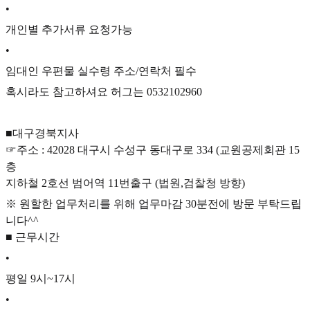
•
개인별 추가서류 요청가능
•
임대인 우편물 실수령 주소/연락처 필수
혹시라도 참고하셔요 허그는 0532102960
■대구경북지사
☞주소 : 42028 대구시 수성구 동대구로 334 (교원공제회관 15
층
지하철 2호선 범어역 11번출구 (법원,검찰청 방향)
※ 원할한 업무처리를 위해 업무마감 30분전에 방문 부탁드립
니다^^
■ 근무시간
•
평일 9시~17시
•