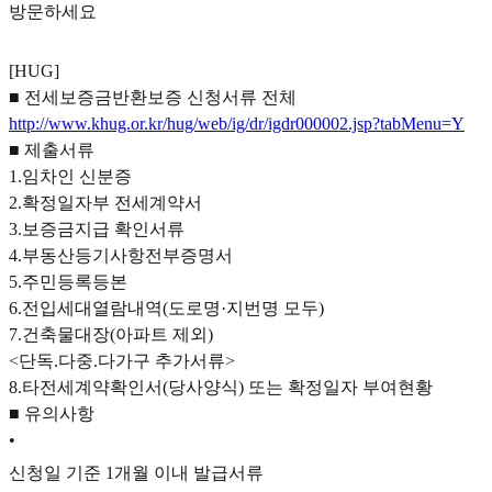
방문하세요
[HUG]
■ 전세보증금반환보증 신청서류 전체
http://www.khug.or.kr/hug/web/ig/dr/igdr000002.jsp?tabMenu=Y
■ 제출서류
1.임차인 신분증
2.확정일자부 전세계약서
3.보증금지급 확인서류
4.부동산등기사항전부증명서
5.주민등록등본
6.전입세대열람내역(도로명·지번명 모두)
7.건축물대장(아파트 제외)
<단독.다중.다가구 추가서류>
8.타전세계약확인서(당사양식) 또는 확정일자 부여현황
■ 유의사항
•
신청일 기준 1개월 이내 발급서류