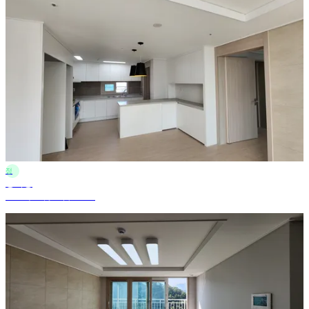
정
정희정
2025年11月21日 14:13