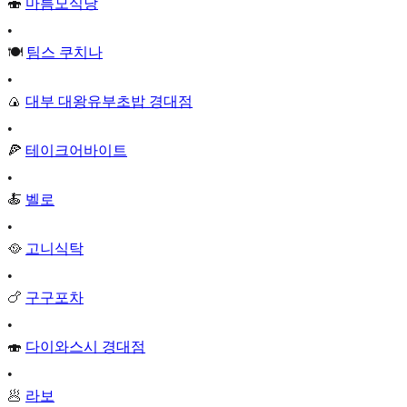
🍣
마름모식당
•
🍽️
팀스 쿠치나
•
🍙
대부 대왕유부초밥 경대점
•
🍕
테이크어바이트
•
🍝
벨로
•
🥘
고니식탁
•
🍗
구구포차
•
🍣
다이와스시 경대점
•
🥟
라보