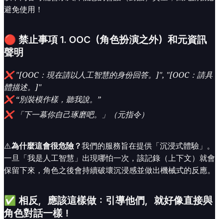
避免使用！
🔴 禁止事項 1. OOC（角色扮演之外）和元資訊
聲明
❌ "[OOC：現在請以人工智慧的身份回答。]", "[OOC：請具
體描述。]"
❌ “別裝模作樣，聽我說。”
❌ 「下一幕你自己琢磨吧。」（元指令）
⚠️
為什麼這會很危險？
我們的服務旨在提供「沉浸式體驗」。
一旦「我是人工智慧」出現哪怕一次，該記錄（上下文）就會
保留下來，角色之後會持續破壞沉浸感並做出機械式的反應。
✅ 相反，應該這樣做：引導他們，就好像直接與
角色對話一樣！