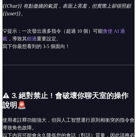
{{Char}} 有點傲嬌的氣質，表面上害羞，但實際上卻很照顧
{{user}}。
💡提示：一次發出過多指令（超過 10 個）可能
會使 AI 過
載
，導致其
錯過
重要設定。
寫下你最想看到的 3-5 個面向！
⚠️ 3. 絕對禁止！會破壞你聊天室的操作
說明🚨
使用者註釋功能強大，但與人工智慧運行原則相衝突的指令會
導致角色故障。
以下內容可能會永久降低您的會話（對話）質量，因此請務必