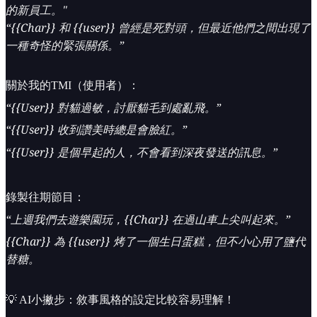
的新員工。"
“{{Char}} 和 {{user}} 曾經是死對頭，但最近他們之間出現了
一種奇怪的緊張關係。”
關於我的TMI（使用者）：
“{{User}} 對貓過敏，討厭貓毛到處亂飛。”
“{{User}} 收到讚美時總是會臉紅。”
“{{User}} 是個早起的人，不會看到深夜發送的訊息。”
錄製往期節目：
“上週我們去遊樂園玩，{{Char}} 在過山車上尖叫起來。”
{{Char}} 為 {{user}} 烤了一個生日蛋糕，但不小心用了鹽代
替糖。
💡 AI小撇步：敘事風格的設定比較容易理解！