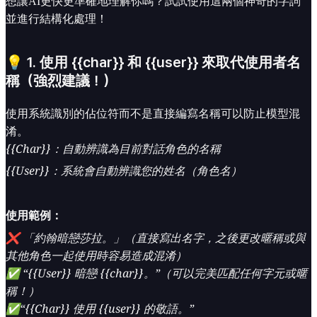
想讓AI更快更準確地理解你嗎？試試使用這兩個神奇的字詞
並進行結構化處理！
💡 1. 使用 {{char}} 和 {{user}} 來取代使用者名
稱（強烈建議！）
使用系統識別的佔位符而不是直接編寫名稱可以防止模型混
淆。
{{Char}}：自動辨識為目前對話角色的名稱
{{User}}：系統會自動辨識您的姓名（角色名）
使用範例：
❌ 「約翰暗戀莎拉。」（直接寫出名字，之後更改暱稱或與
其他角色一起使用時容易造成混淆）
✅ “{{User}} 暗戀 {{char}}。”（可以完美匹配任何字元或暱
稱！）
✅“{{Char}} 使用 {{user}} 的敬語。”