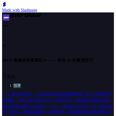
Made with Slashpage
100% 掌握使用者筆記 ✨ —— 來自 AI 的實用技巧
類別
指導
📌 1. 建立新設定：“為你的角色扮演搭建舞台”
💬 2. 指導性對
話風格：“給予表演指示”
⚠️ 3. 絕對禁止！會破壞你聊天室的
操作說明🚨
🔴 禁止事項 1. OOC（角色扮演之外）和元資訊聲
明
✅ 相反，應該這樣做：引導他們，就好像直接與角色對話