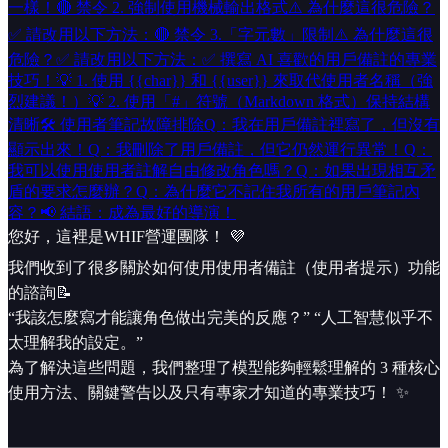
一樣！
🔴 禁令 2. 強制使用機械輸出格式
⚠️ 為什麼這很危險？
✅ 請改用以下方法：
🔴 禁令 3.「字元數」限制
⚠️ 為什麼這很
危險？
✅ 請改用以下方法：
✅ 撰寫 AI 喜歡的用戶備註的專業
技巧！
💡 1. 使用 {{char}} 和 {{user}} 來取代使用者名稱（強
烈建議！）
💡 2. 使用「#」符號（Markdown 格式）保持結構
清晰
🛠 使用者筆記故障排除
Q：我在用戶備註裡寫了，但沒有
顯示出來！
Q：我刪除了用戶備註，但它仍然運行異常！
Q：
我可以使用使用者註解自由修改角色嗎？
Q：如果出現相互矛
盾的要求怎麼辦？
Q：為什麼它不記住我所有的用戶筆記內
容？
📢 結語：成為最好的導演！
您好，這裡是WHIF營運團隊！ 💜
我們收到了很多關於如何使用使用者備註（使用者提示）功能
的諮詢📝
“我該怎麼寫才能讓角色做出完美的反應？” “人工智慧似乎不
太理解我的設定。”
為了解決這些問題，我們整理了模型能夠輕鬆理解的 3 種核心
使用方法、關鍵警告以及只有專家才知道的專業技巧！ ✨