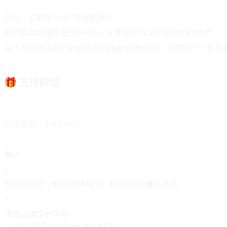
您好，這裡是WHIF營運團隊💜
我們隨時感謝那些在WHIF上分享精彩作品的優秀創作者們，
為了支持獨具匠心的創作和積極的創意活動，我們設立了角色
🎁 支持詳情
•
支持金額：2,000 Whif
•
要求
1
.
自申請日期（韓國標準時間）起7天內創建的角色
2
.
填寫必填字元字段
（作品介紹·人物介紹·開場對話）