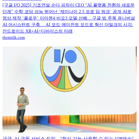
[구글 I/O 2025] 기조연설 순다 피차이 CEO “AI 플랫폼 전환의 새로운
단계” 수학·코딩 성능 뛰어난 ‘제미나이 2.5 프로 딥 씽크’ 공개 AI로
영상 제작 ‘플로우’ 이마젠4·비오3 모델 선봬... 구글 빔 주목 유니버설
AI 어시스턴트 구축… AI 모드·에이전트 모드로 혁신 더밀크의 시각:
안드로이드 XR+AI=디바이스의 미래
themiilk.com
구글, AI 구독 서비스 도입…"최신 기능 사용할 수 있는 VIP패스"