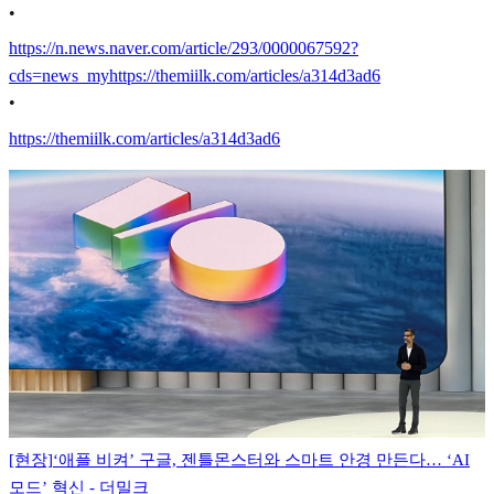
•
https://n.news.naver.com/article/293/0000067592?
cds=news_my
https://themiilk.com/articles/a314d3ad6
•
https://themiilk.com/articles/a314d3ad6
[현장]‘애플 비켜’ 구글, 젠틀몬스터와 스마트 안경 만든다… ‘AI
모드’ 혁신 - 더밀크