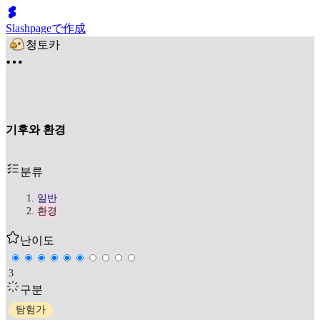
Slashpageで作成
청토카
기후와 환경
분류
일반
환경
난이도
3
구분
탐험가