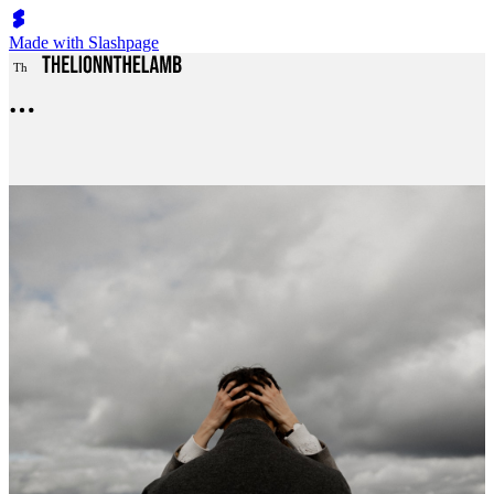
Made with Slashpage
T
h