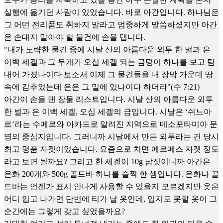
실행에 옮기던 사람이 있었습니다. 바로 아간입니다. 하나님은
그 어떤 전리품도 취하지 말라고 엄중하게 말씀하셨지만 아간
은 손대지 말아야 할 물건에 손을 댑니다.
"내가 노략한 물건 중에 시날 산의 아름다운 외투 한 벌과 은
이백 세겔과 그 무게가 오십 세겔 되는 금덩이 하나를 보고 탐
내어 가졌나이다 보소서 이제 그 물건들을 내 장막 가운데 땅
속에 감추었는데 은은 그 밑에 있나이다 하더라"(수 7:21)
아간이 손을 댄 장물 리스트입니다. 시날 산의 아름다운 외투
한 벌과 은 이백 세겔, 오십 세겔의 금입니다. 시날은 ‘쉬느아
르’라는 수메르와 아카드로 알려진 지역으로 메소포타미아 문
명의 중심지입니다. 그러니까 시날에서 만든 외투라는 건 당시
최고 명품 자켓이었습니다. 요즘으로 치면 에르메스 자켓 정도
라고 보면 될까요? 그리고 한 세겔이 10g 남짓이니까 아간은
은화 200개와 500g 골드바 하나를 슬쩍 한 셈입니다. 은화나 골
드바는 언젠가 표시 안나게 사용할 수 있을지 모르겠지만 옷은
어디 입고 나가면 단번에 티가 날 옷인데, 입지도 못할 옷이 그
순간에는 그렇게 갖고 싶었을까요?