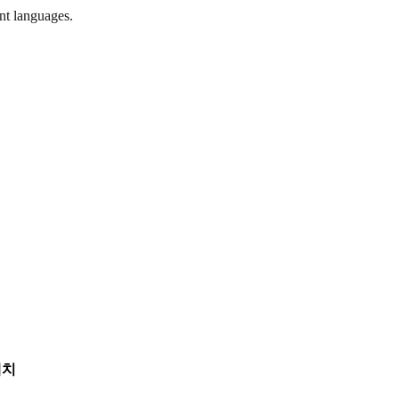
ent languages.
케치