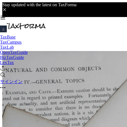
Stay updated with the latest on TaxForma
TaxBase
TaxCampus
TaxLab
OpenTaxGuide
BizTaxGuide
LexTax
サインイン