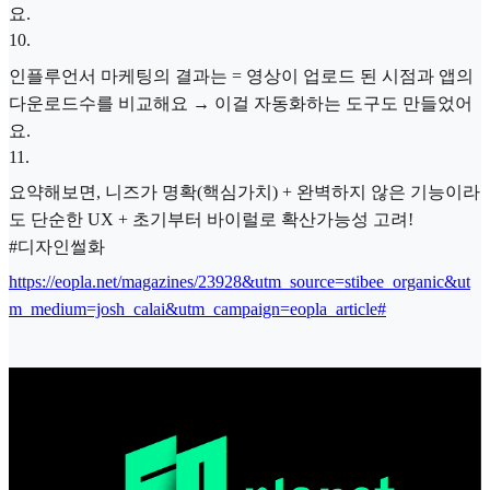
요.
10
.
인플루언서 마케팅의 결과는 = 영상이 업로드 된 시점과 앱의
다운로드수를 비교해요 → 이걸 자동화하는 도구도 만들었어
요.
11
.
요약해보면, 니즈가 명확(핵심가치) + 완벽하지 않은 기능이라
도 단순한 UX + 초기부터 바이럴로 확산가능성 고려!
#디자인썰화
https://eopla.net/magazines/23928&utm_source=stibee_organic&ut
m_medium=josh_calai&utm_campaign=eopla_article#