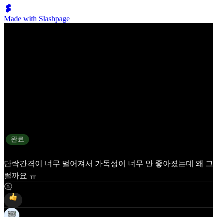
Made with Slashpage
블로그 채널 글 줄간격 조절 기능, 모바일앱 갑자기 꺼지는 현
상, 임시저장 안되는 현상
상태
완료
단락간격이 너무 멀어져서 가독성이 너무 안 좋아졌는데 왜 그
럴까요 ㅠ
12