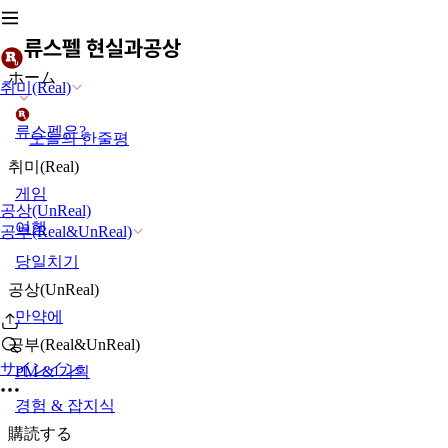
ホーム
취미(Real)
류스펠은?
오늘의 한줄평
취미(Real)
게임
공상(UnReal)
여행
공부(Real&UnReal)
당일치기
공상(UnReal)
만약에
공부(Real&UnReal)
サインイン
PM & 기획
경험 & 잡지식
購読する