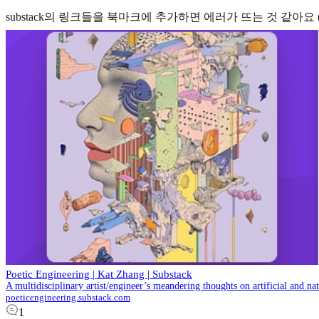
substack의 링크들을 북마크에 추가하면 에러가 뜨는 것 같아요 (
Poetic Engineering | Kat Zhang | Substack
A multidisciplinary artist/engineer’s meandering thoughts on artificial and n
poeticengineering.substack.com
1