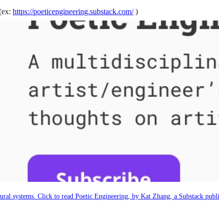
ex:
https://poeticengineering.substack.com/
)
atural systems. Click to read Poetic Engineering, by Kat Zhang, a Substack publi