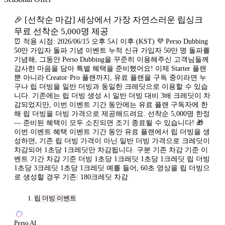
🎉 [선착순 마감] 세상에서 가장 자연스러운 립싱크
무료 선착순 5,000명 제공
⏰ 적용 시점: 2026/06/15 오후 5시 이후 (KST) 💜 Perso Dubbing
50만 가입자 돌파 기념 이벤트 누적 신규 가입자 50만 명 돌파를
기념해, 그동안 Perso Dubbing을 꾸준히 이용해주신 고객님들께
감사한 마음을 담아 특별 혜택을 준비했어요! 이제 Starter 플랜
뿐 아니라 Creator·Pro 플랜까지, 유료 플랜을 구독 중이라면 누
구나 립 더빙을 일반 더빙과 동일한 크레딧으로 이용할 수 있습
니다. 기존에는 립 더빙 생성 시 일반 더빙 대비 3배 크레딧이 차
감되었지만, 이번 이벤트 기간 동안에는 유료 플랜 구독자에 한
해 립 더빙을 더빙 가격으로 제공해드려요. 선착순 5,000명 한정
— 준비된 혜택이 모두 소진되면 조기 종료될 수 있습니다! 🎁
이번 이벤트 혜택 이벤트 기간 동안 유료 플랜에서 립 더빙을 생
성하면, 기존 립 더빙 가격이 아닌 일반 더빙 가격으로 크레딧이
차감되어 1초당 1크레딧만 차감됩니다. 구분 기존 차감 기준 이
벤트 기간 차감 기준 더빙 1초당 1크레딧 1초당 1크레딧 립 더빙
1초당 3크레딧 1초당 1크레딧 예를 들어, 60초 영상을 립 더빙으
로 생성할 경우 기존: 180크레딧 차감
립 더빙 이벤트
Perso AI