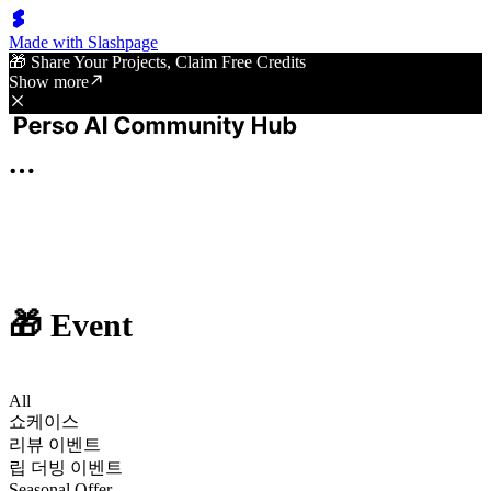
Made with Slashpage
🎁 Share Your Projects, Claim Free Credits
Show more
🎁 Event
All
쇼케이스
리뷰 이벤트
립 더빙 이벤트
Seasonal Offer