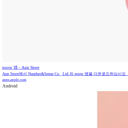
poow 앱 - App Store
App Store에서 Number&Sense Co., Ltd.의 poow 앱을 다운로드
apps.apple.com
Android