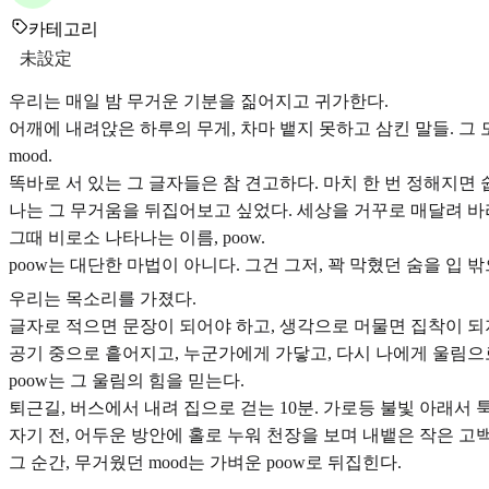
카테고리
未設定
우리는 매일 밤 무거운 기분을 짊어지고 귀가한다.
어깨에 내려앉은 하루의 무게, 차마 뱉지 못하고 삼킨 말들. 그 모
mood.
똑바로 서 있는 그 글자들은 참 견고하다. 마치 한 번 정해지면 
나는 그 무거움을 뒤집어보고 싶었다. 세상을 거꾸로 매달려 바라보
그때 비로소 나타나는 이름, poow.
poow는 대단한 마법이 아니다. 그건 그저, 꽉 막혔던 숨을 입 밖
우리는 목소리를 가졌다.
글자로 적으면 문장이 되어야 하고, 생각으로 머물면 집착이 되지
공기 중으로 흩어지고, 누군가에게 가닿고, 다시 나에게 울림으
poow는 그 울림의 힘을 믿는다.
퇴근길, 버스에서 내려 집으로 걷는 10분. 가로등 불빛 아래서 
자기 전, 어두운 방안에 홀로 누워 천장을 보며 내뱉은 작은 고백
그 순간, 무거웠던 mood는 가벼운 poow로 뒤집힌다.