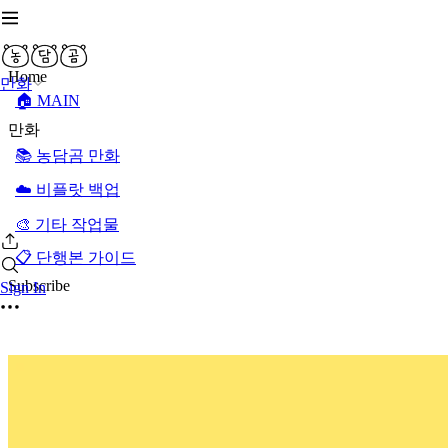
Home
만화
🏠 MAIN
만화
📚 농담곰 만화
☁️ 비플랏 백업
🎨 기타 작업물
📋 단행본 가이드
Subscribe
Sign In