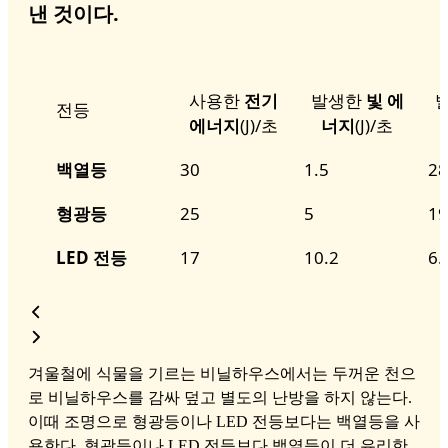
낸 것이다.
사용한
전기
발생한
빛 에
전등
에너지
(J)/초
너지
(J)/초
백열등
30
1.5
28
형광등
25
5
19
LED 전등
17
10.2
6.
겨울철에 식물을 기르는 비닐하우스에서는 두꺼운 천으
로 비닐하우스를 감싸 덮고 별도의 난방을 하지 않는다.
이때 조명으로 형광등이나 LED 전등보다는 백열등을 사
용한다. 형광등이나 LED 전등보다 백열등이 더 유리한