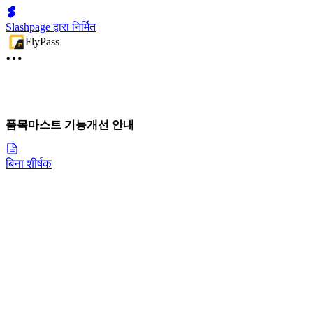
Slashpage द्वारा निर्मित
FlyPass
품목마스트 기능개선 안내
बिना शीर्षक