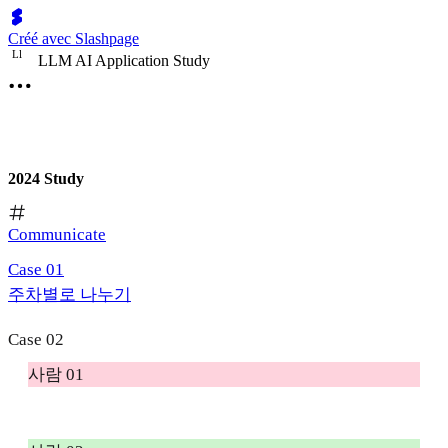
Créé avec Slashpage
L
l
LLM AI Application Study
2024 Study
Communicate
Case 01
주차별로 나누기
Case 02
사람 01