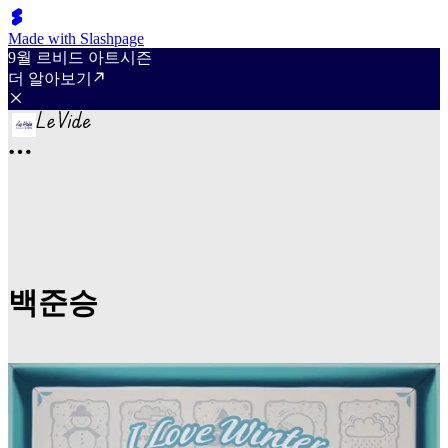
Made with Slashpage
9월 르비드 아트시즌
더 알아보기
백준승