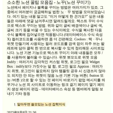
소소한 노션 꿀팁 모음집 - 노꾸(노션 꾸미기)
노션에서 페이지나 블록을 꾸미는 방법은 여러가지가 있죠. 그
중에서 여러분이 궁금해하실 법한 노 · 꾸 방법을 모아보았습니
다. 여기 있는 내용 말고도 “이거 어떻게 한 건가요?” 싶은 내용
들은 아래에 댓글 남겨주시면 알려드릴게요. 텍스트 꾸미 수식
으로 텍스트 꾸미는 방법. 위와 같이 글씨 배경색이나 글씨 색,
글씨 크기 등을 바꿀 수 있는 수식이에요. 수식을 복사한 다음
수식 블록에 집어넣으면 적용됩니다.(데이터베이스 수식 속성
X) 컬러코드표를 사용하면 좀 더 간편해요. Coolors : 텍 · 꾸나
위젯 만들기에 사용되는 컬러 코드표를 검색 없이 자주 쓰는 팔
레트에 담아 클릭 한 번으로 복사할 수 있게 정리해둔 사이트입
니다. 노션 기본 기능으로 텍스트 꾸미기 아래 내용들은 모두 /
를 사용하여 불러올 수 있습니다. 위젯 뽀모도로 위젯 모음
Indify : 여러가지 감각적인 커스텀 위젯, 로그인 필요 Widget
Box : indify보다 가짓수는 덜 함, 로그인 필요 Apption : 여러가
지 위젯, 로그인이 필요하지 않아 템플릿 공유 시 신경쓰지 않아
도 되지만 안 되는 위젯이 많음 노션 기본 기능 버튼( /button 또
는 /버튼 )으로 할 수 있는 것 페이지 바로가기 팝업 메시지를 띄
우거나 노션 외 사이트로 이동하는 링크 걸기 페이지 열기 페이
지 생성 페이지 편집 - 데이터베이스 속성 등 멤버에게 알림 보
내기 기타 등등
알아두면 쓸모있는 노션 잡학지식
2025年9月8日 21:36