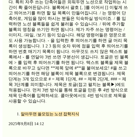
다. 특히 자주 쓰는 단축어들은 외워두면 노션으로 작업하는 시
간이 확 줄어든답니다. 블록에서 괄호 [, ]를 이어서 [] 이렇게 쓰
고 띄어쓰기를 하면 할 일 목록이 만들어집니다. / 는 명령어 단
축어로, 게임을 많이 하시는 분들은 익숙하실 방식이죠. / 를 입
력하면 노션 블록들을 쉽게 불러올 수 있습니다. / 뒤에 추가할
블록의 명칭을 쓰기만 하면 됩니다. 제가 자주 쓰는 명령어는 /
이미지, /파일, /보기 등이 있습니다. 해당 명령어들은 영문으로
도 사용 가능합니다. - 을 입력한 후 띄어쓰기를 하면 글 머리 목
록이 생성됩니다. 1 2 3 등의 숫자 뒤에 점을 입력 후 띄어쓰기를
하면 번호 매기기 목록이 됩니다. 아무것도 쓰지 않은 텍스트 블
록에서 - 를 연달아 3번 쓰면 구분선이 생깁니다. 토글은 빈 블록
에 > 를 입력 후 띄어쓰기를 하면 됩니다. 텍스트 블록을 제목 블
록으로 바꾸고 싶다면 **제목 앞에 #**을 붙여보세요! #을 쓰고
띄어쓰기를 하면 해당 블록이 제목 블록으로 변경됩니다. 제목
단계는 3개 있으므로 # = 제목 1단계, ## = 제목 2단계, ### = 제
목 3단계를 의미합니다. 제목은 토글(접고 펼치는 블록▶)에도
적용됩니다. 먼저 3번 방식을 통해 토글을 만든 후 4번 방식으로
제목 단축어를 입력하세요. 콜아웃에서도 4번 방식으로 제목을
사용할 수 있습니다.
알아두면 쓸모있는 노션 잡학지식
2025年9月8日 14:12