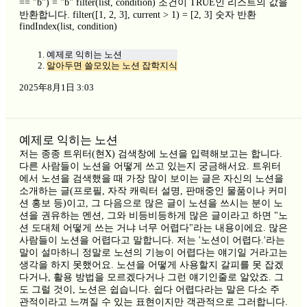
== "b") = "b" filter(list, condition) 조건이 TRUE인 리스트의 값을
반환합니다. filter([1, 2, 3], current > 1) = [2, 3] 숫자 반환
findIndex(list, condition)
예제로 익히는 노션
알아두면 쓸모있는 노션 잡학지식
2025年8月1日 3:03
예제로 익히는 노션
저는 종종 트위터(현X) 검색창에 노션을 입력해보고는 합니다.
다른 사람들이 노션을 어떻게 쓰고 있는지 궁금해서요. 트위터
에서 노션을 검색했을 때 가장 많이 보이는 글은 자신의 노션을
소개하는 글(프로필, 자작 캐릭터 설명, 판매중인 물품이나 커미
션 홍보 등)이고, 그 다음으로 많은 글이 노션을 쓰시는 분이 노
션을 권유하는 멘션, 그와 비등비등하게 많은 글이라고 하면 "노
션 도대체 어떻게 쓰는 거냐 너무 어렵다"라는 내용이에요. 많은
사람들이 노션을 어렵다고 말합니다. 저는 '노션이 어렵다.'라는
말이 설마하니 정말로 노션의 기능이 어렵다는 얘기일 거라고는
생각을 하지 못했어요. 노션을 어떻게 사용할지 갈피를 못 잡겠
다거나, 활용 방법을 모르겠다거나 그런 얘기인줄로 알았죠. 그
도 그럴 것이, 노션은 쉽습니다. 쉽다 어렵다라는 말은 다소 주
관적이라고 느껴질 수 있는 표현이지만 객관적으로 그러합니다.