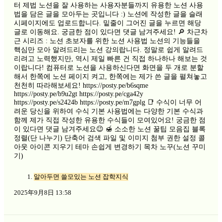
터 제법 노션을 잘 사용하는 사용자분들까지 유용한 노션 사용
법을 담은 글을 모아두는 곳입니다 :) 노션에 작성한 글을 슬래
시페이지에도 업로드합니다. 밑줄이 그어진 글을 누르면 해당
글로 이동해요. 궁금한 점이 있다면 댓글 남겨주세요! 🔎 차근차
근 시리즈 : 노션 초보자를 위한 노션 사용법 노션의 기능들을
핵심만 모아 알려드리는 노션 강의랍니다. 정말로 쉽게 알려드
리려고 노력했지만, 역시 제일 빠른 건 직접 하나하나 해보는 것
이랍니다! 컴퓨터로 노션을 사용하신다면 화면을 두 개로 분할
해서 한쪽에 노션 페이지 켜고, 한쪽에는 제가 쓴 글을 펼쳐놓고
천천히 따라해보세요! https://posty.pe/b6sqme
https://posty.pe/b9u2gt https://posty.pe/cga42y
https://posty.pe/s2424b https://posty.pe/m7gplg 📑 수식이 너무 어
려운 당신을 위하여 수식 기본 사용법에는 다양한 기본 수식과
함께 제가 직접 작성한 유용한 수식들이 모여있어요! 궁금한 점
이 있다면 댓글 남겨주세요😉 🍯 소소한 노션 꿀팁 모음집 블록
정렬(단 나누기) 단축어 검색 파일 및 이미지 첨부 권한 설정 콜
아웃 아이콘 지우기 테마 손쉽게 변경하기 목차 노꾸(노션 꾸미
기)
알아두면 쓸모있는 노션 잡학지식
2025年9月8日 13:58