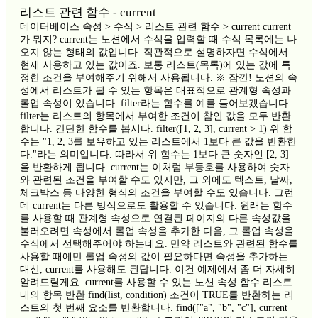
리스트 관련 함수 - current
데이터베이스 속성 > 수식 > 리스트 관련 함수 > current current
가 뭐지? current는 노션에서 수식을 입력할 때 수식 목록에는 나
오지 않는 형태의 값입니다. 직관적으로 설명하자면 수식에서
현재 사용하고 있는 값이죠. 보통 리스트(목록)에 있는 값에 특
정한 조건을 부여해주기 위해서 사용됩니다. ※ 잠깐! 노션의 속
성에서 리스트가 될 수 있는 항목은 대표적으로 관계형 속성과
롤업 속성이 있습니다. filter라는 함수를 예를 들어보겠습니다.
filter는 리스트의 항목에서 부여한 조건이 참인 값을 모두 반환
합니다. 간단한 함수를 봅시다. filter([1, 2, 3], current > 1) 위 함
수는 "1, 2, 3를 보유하고 있는 리스트에서 1보다 큰 값을 반환한
다."라는 의미입니다. 따라서 위 함수는 1보다 큰 숫자인 [2, 3]
을 반환하게 됩니다. current는 이처럼 부등호를 사용하여 숫자
와 관련된 조건을 부여할 수도 있지만, 그 외에도 텍스트, 날짜,
체크박스 등 다양한 형식의 조건을 부여할 수도 있습니다. 그런
데 current는 다른 방식으로도 활용할 수 있습니다. 원래는 함수
를 사용할 때 관계형 속성으로 연결된 페이지의 다른 속성값을
불러오려면 속성에서 롤업 속성을 추가한 다음, 그 롤업 속성을
수식에서 선택해주어야 하는데요. 만약 리스트와 관련된 함수를
사용할 때에만 롤업 속성의 값이 필요하다면 속성을 추가하는
대신, current를 사용해도 된답니다. 이건 예제에서 좀 더 자세히
알려드릴게요. current를 사용할 수 있는 노션 속성 함수 리스트
내의 항목 반환 find(list, condition) 조건이 TRUE를 반환하는 리
스트의 첫 번째 요소를 반환합니다. find(["a", "b", "c"], current