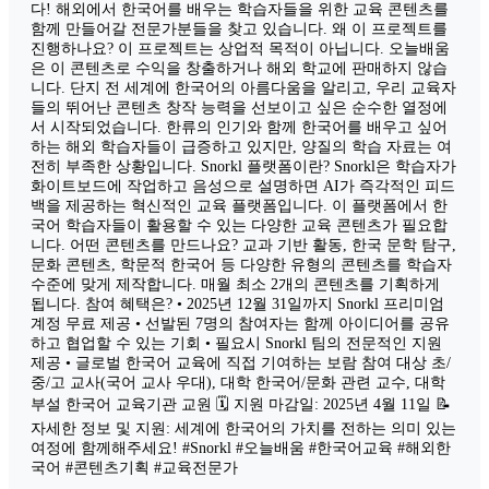
다! 해외에서 한국어를 배우는 학습자들을 위한 교육 콘텐츠를
함께 만들어갈 전문가분들을 찾고 있습니다. 왜 이 프로젝트를
진행하나요? 이 프로젝트는 상업적 목적이 아닙니다. 오늘배움
은 이 콘텐츠로 수익을 창출하거나 해외 학교에 판매하지 않습
니다. 단지 전 세계에 한국어의 아름다움을 알리고, 우리 교육자
들의 뛰어난 콘텐츠 창작 능력을 선보이고 싶은 순수한 열정에
서 시작되었습니다. 한류의 인기와 함께 한국어를 배우고 싶어
하는 해외 학습자들이 급증하고 있지만, 양질의 학습 자료는 여
전히 부족한 상황입니다. Snorkl 플랫폼이란? Snorkl은 학습자가
화이트보드에 작업하고 음성으로 설명하면 AI가 즉각적인 피드
백을 제공하는 혁신적인 교육 플랫폼입니다. 이 플랫폼에서 한
국어 학습자들이 활용할 수 있는 다양한 교육 콘텐츠가 필요합
니다. 어떤 콘텐츠를 만드나요? 교과 기반 활동, 한국 문학 탐구,
문화 콘텐츠, 학문적 한국어 등 다양한 유형의 콘텐츠를 학습자
수준에 맞게 제작합니다. 매월 최소 2개의 콘텐츠를 기획하게
됩니다. 참여 혜택은? • 2025년 12월 31일까지 Snorkl 프리미엄
계정 무료 제공 • 선발된 7명의 참여자는 함께 아이디어를 공유
하고 협업할 수 있는 기회 • 필요시 Snorkl 팀의 전문적인 지원
제공 • 글로벌 한국어 교육에 직접 기여하는 보람 참여 대상 초/
중/고 교사(국어 교사 우대), 대학 한국어/문화 관련 교수, 대학
부설 한국어 교육기관 교원 🗓️ 지원 마감일: 2025년 4월 11일 📝
자세한 정보 및 지원: 세계에 한국어의 가치를 전하는 의미 있는
여정에 함께해주세요! #Snorkl #오늘배움 #한국어교육 #해외한
국어 #콘텐츠기획 #교육전문가