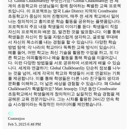
다. Global Chalkboard란 무엇인가요? Global Chalkboard는 전 세
계의 초등학교와 선생님들이 함께 참여하는 특별한 교육 프로젝
트입니다. 이 프로젝트는 영국 Lake District 지역의 Crosthwaite
초등학교가 중심이 되어 진행되며, 매주 전 세계 학교에서 일어
나는 창의적이고 흥미로운 학습 활동을 공유하는 플랫폼입니다.
프로젝트의 주요 내용 학생들의 이야기를 듣다: 학생들이 직접
자신의 프로젝트와 배운 점, 발견한 것을 발표합니다. 이를 통해
학생들은 자신이 한 일을 자랑스럽게 생각하고, 글로벌 무대에
서 자신의 목소리를 내는 경험을 할 수 있습니다. 다양한 학습
방법 탐색: 각 나라의 학교마다 독특한 교육 방식이 있습니다.
예를 들어, 어떤 학교는 최신 기술을 활용한 수업을 하고, 또 다
른 학교는 야외활동이나 예술 활동을 통해 학습을 이끌어갑니
다. 이런 다양한 방법들을 서로 공유하며 서로에게 배울 수 있습
니다. 세계와 연결하기: Global Chalkboard는 단순히 정보를 나누
는 것을 넘어, 세계 각국의 학교와 학생들이 서로 연결되는 기회
를 제공합니다. 이를 통해 학생들은 다른 나라 친구들의 생각과
문화를 이해하고, 더 넓은 세상을 경험할 수 있습니다. 왜 Global
Chalkboard가 특별할까요? Matt Jessop는 13년 동안 Crosthwaite
초등학교에서 학생들에게 창의적이고 실질적인 학습 경험을 제
공해온 교육 전문가입니다. 그는 시차를 활용한 24시간 연속 학
습 시스템이라는 독창적인 아이디어를 제안했습니다.
C
Contenjoo
Feb 5, 2025 6:48 PM