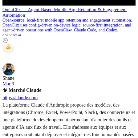
OpenClix — Agent-Based Mobile App Retention & Engagement
Automation
Open-source, local-first mobile app retention and engagement automation.
OpenClix uses config-driven on-device logic, source-first integration, and
agent-driven operations with OpenClaw, Claude Code, and Codex.
openclix.ai
Shane
Mar 9
🧠
Marché Claude
https://claude.com
La plateforme Claude d'Anthropic propose des modèles, des
intégrations (Chrome, Excel, PowerPoint, Slack), des connecteurs et
une plateforme de développement permettant d'ajouter des outils et
agents d'IA aux flux de travail. Elle s'adresse aux équipes et aux
entreprises souhaitant déployer et intégrer des fonctionnalités basées