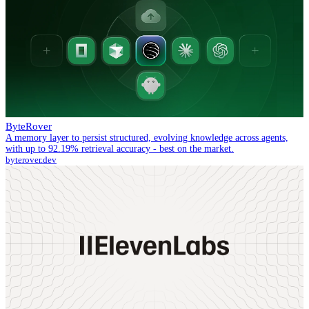
ByteRover
A memory layer to persist structured, evolving knowledge across agents,
with up to 92.19% retrieval accuracy - best on the market.
byterover.dev