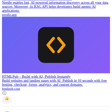
Needle enables fast, AI-powered information discovery across all your data
sources. Moreover, its RAG API helps developers build agentic AI
applications.
needle.app
HTMLPub - Build with AI, Publish Instantly
Build websites and landing pages with AI. Publish in 10 seconds with free
hosting, checkout, forms, analytics, and custom domains.
htmlpub.com