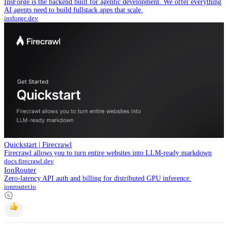
InsForge is the backend built for agentic development. We offer everything
AI agents need to build fullstack apps that scale.
insforge.dev
Quickstart | Firecrawl
Firecrawl allows you to turn entire websites into LLM-ready markdown
docs.firecrawl.dev
IonRouter
Zero-latency API auth and billing for distributed GPU inference.
ionrouter.io