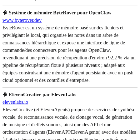
🧠
Système de mémoire ByteRover pour OpenClaw
www.byterover.dev
ByteRover est un système de mémoire basé sur des fichiers et
privilégiant le local, qui organise les notes dans un arbre de
connaissances hiérarchique et expose une interface de ligne de
commande/des connecteurs pour les agents OpenClaw,
revendiquant une précision de récupération d'environ 92,2 % via un
pipeline de récupération floue à plusieurs niveaux ; adapté aux
équipes construisant une mémoire d'agent persistante avec un push
cloud optionnel et des contrôles d'entreprise.
🧠
ElevenCreative par ElevenLabs
elevenlabs.io
ElevenCreative (et ElevenAgents) propose des services de synthèse
vocale, de reconnaissance vocale, de clonage vocal, de génération
de musique et d'effets sonores, ainsi que des API et une
orchestration d'agents (ElevenAPI/ElevenAgents) avec des modèles
à faible latence et une prise en charge multilingue ; destinés aux