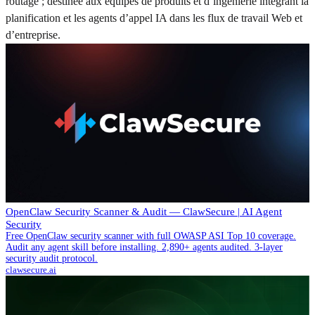
routage ; destinée aux équipes de produits et d’ingénierie intégrant la
planification et les agents d’appel IA dans les flux de travail Web et
d’entreprise.
OpenClaw Security Scanner & Audit — ClawSecure | AI Agent
Security
Free OpenClaw security scanner with full OWASP ASI Top 10 coverage.
Audit any agent skill before installing. 2,890+ agents audited. 3-layer
security audit protocol.
clawsecure.ai