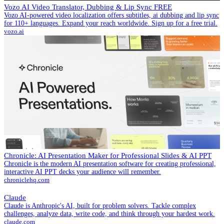
Vozo AI Video Translator, Dubbing & Lip Sync FREE
Vozo AI-powered video localization offers subtitles, ai dubbing and lip sync
for 110+ languages. Expand your reach worldwide. Sign up for a free trial.
vozo.ai
Chronicle: AI Presentation Maker for Professional Slides & AI PPT
Chronicle is the modern AI presentation software for creating professional,
interactive AI PPT decks your audience will remember.
chroniclehq.com
Claude
Claude is Anthropic's AI, built for problem solvers. Tackle complex
challenges, analyze data, write code, and think through your hardest work.
claude.com