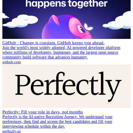
GitHub · Change is constant. GitHub keeps you ahead.
Join the world's most widely adopted, AI-powered developer platform
where millions of developers, businesses, and the largest open source
community build software that advances humanity.
github.com
Perfectly: Fill your role in days, not months
Perfectly is the AI-native Recruiting Agency. We understand your
preferences, then find and screen the best candidates and fill your
interviewing schedule within the day.
perfectly.so