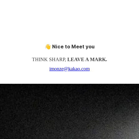
👋 Nice to Meet you
THINK SHARP,
LEAVE A MARK.
imonze@kakao.com