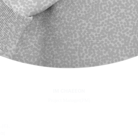
IM CHAEEON
Project Manager(PM)
니다.
하며