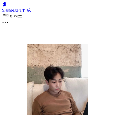
Slashpageで作成
이
현
이현호