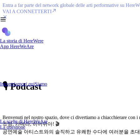
Entra a far parte del network globale delle arti performative su Here
VAI A CONNETTERTI
La storia di HereWere
App HereWeAre
🎙️ Podcast
Incontriamoci quiSiamo
Benvenuti nel nostro spazio, dove ci divertiamo a chiacchierare con i n
Le scelte di HereWeAre
조명, 카메라, 히어위아! 🎬
La questione
공연예술 아티스트와의 솔직하고 유쾌한 수다에 여러분을 초대