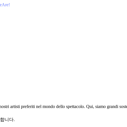
WeAre!
ostri artisti preferiti nel mondo dello spettacolo. Qui, siamo grandi sos
합니다.