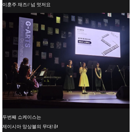
이훈주 재즈// 넘 멋저요
두번째 쇼케이스는
제이시아 앙상블의 무대!🎻