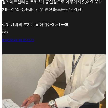
경기아트센터는 무려 5개 공연장으로 이루어져 있어요.😮✨
(대극장/소극장/갤러리/컨벤션홀/도움관/국악당)
실제 관람객 후기는 히어위아에서! 👀🎟
👇👇
히어위아 바로가기