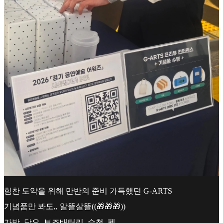
힘찬 도약을 위해 만반의 준비 가득했던 G-ARTS
기념품만 봐도,, 알뜰살뜰((🎁🎁🎁))
가방, 담요, 보조배터리, 수첩, 펜...