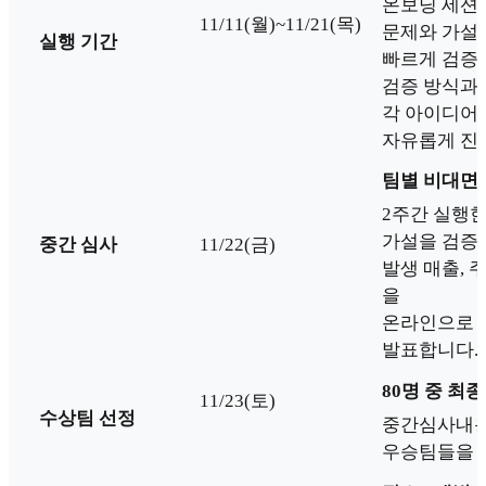
온보딩 세션
11/11(월)~11/21(목)
문제와 가설
실행 기간
빠르게 검증
검증 방식과
각 아이디어
자유롭게 진
팀별 비대면 
2주간 실행
가설을 검증한
중간 심사
11/22(금)
발생 매출, 
을
온라인으로 
발표합니다.
80명 중 최종
11/23(토)
수상팀 선정
중간심사내용
우승팀들을 